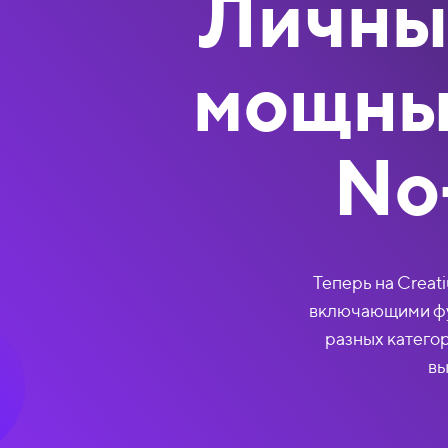
Личный
мощны
No
Теперь на Creat
включающими фу
разных катего
вы