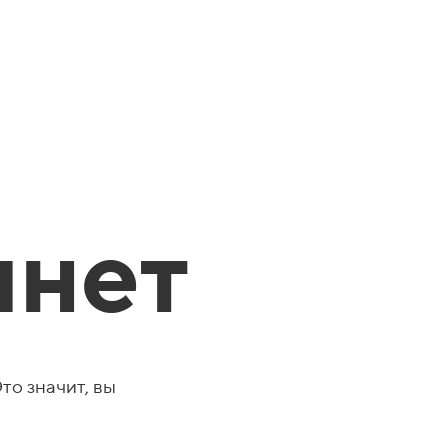
инет
о значит, вы