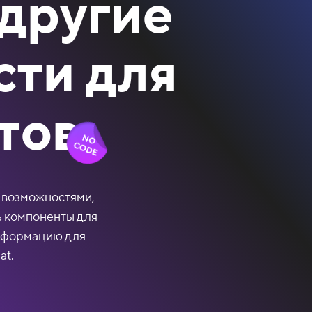
 другие
ти для
тов
и возможностями,
 компоненты для
информацию для
at.