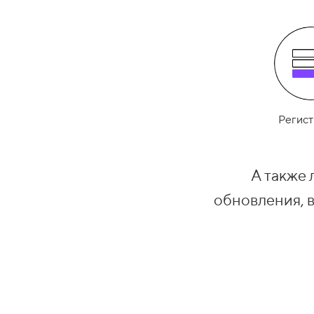
Регист
А также 
обновления, 